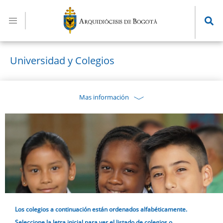
Pasar
al
contenido
principal
Universidad y Colegios
Mas información
Los colegios a continuación están ordenados alfabéticamente.
Seleccione la letra inicial para ver el listado de colegios o