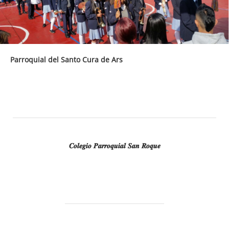
Parroquial del Santo Cura de Ars
𝑪𝒐𝒍𝒆𝒈𝒊𝒐 𝑷𝒂𝒓𝒓𝒐𝒒𝒖𝒊𝒂𝒍 𝑺𝒂𝒏 𝑹𝒐𝒒𝒖𝒆