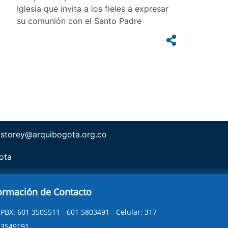
Iglesia que invita a los fieles a expresar
su comunión con el Santo Padre
istorey@arquibogota.org.co
ota
ormación de Contacto
PBX: 601 3505511 - 601 5803491 - Celular: 317
3549191