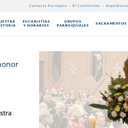
Contacto Parroquia
El Catolicismo
Arquidióce
UESTRA
EUCARISTÍAS
GRUPOS
SACRAMENTOS
ISTORIA
Y HORARIOS
PARROQUIALES
honor
stra