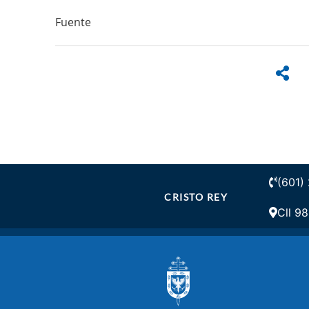
Fuente
(601)
CRISTO REY
Cll 98