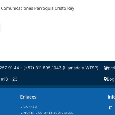
Comunicaciones Parroquia Cristo Rey
 257 91 44 - (+57) 311 895 1043 (Llamada y WTSP)
pcr
 #18 - 23
Bog
Enlaces
Inf
ENLACES
CORREO
NOTIFICACIONES JUDICIALES